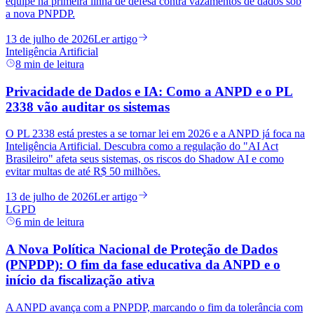
equipe na primeira linha de defesa contra vazamentos de dados sob
a nova PNPDP.
13 de julho de 2026
Ler artigo
Inteligência Artificial
8
min de leitura
Privacidade de Dados e IA: Como a ANPD e o PL
2338 vão auditar os sistemas
O PL 2338 está prestes a se tornar lei em 2026 e a ANPD já foca na
Inteligência Artificial. Descubra como a regulação do "AI Act
Brasileiro" afeta seus sistemas, os riscos do Shadow AI e como
evitar multas de até R$ 50 milhões.
13 de julho de 2026
Ler artigo
LGPD
6
min de leitura
A Nova Política Nacional de Proteção de Dados
(PNPDP): O fim da fase educativa da ANPD e o
início da fiscalização ativa
A ANPD avança com a PNPDP, marcando o fim da tolerância com