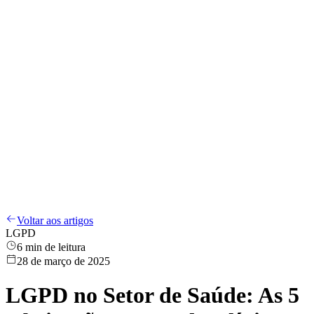
Compliance
LGPD
Treinamentos
Canal de Denúncias
Sobre
Blog
PT
Entrar
PT
Voltar aos artigos
LGPD
6
min de leitura
28 de março de 2025
LGPD no Setor de Saúde: As 5