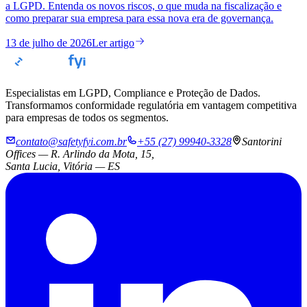
a LGPD. Entenda os novos riscos, o que muda na fiscalização e
como preparar sua empresa para essa nova era de governança.
13 de julho de 2026
Ler artigo
Especialistas em LGPD, Compliance e Proteção de Dados.
Transformamos conformidade regulatória em vantagem competitiva
para empresas de todos os segmentos.
contato@safetyfyi.com.br
+55 (27) 99940-3328
Santorini
Offices — R. Arlindo da Mota, 15,
Santa Lucia, Vitória — ES