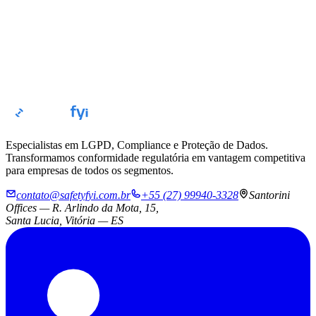
cáveis à nossa rotina. Com uma condução prática e
nizada, conseguimos estruturar documentos,
ntar a equipe e fortalecer nossos controles internos.
, temos mais segurança para atender clientes,
onder solicitações de parceiros e demonstrar o
o compromisso com boas práticas, proteção de
s e conformidade.
Especialistas em LGPD, Compliance e Proteção de Dados.
Transformamos conformidade regulatória em vantagem competitiva
para empresas de todos os segmentos.
contato@safetyfyi.com.br
+55 (27) 99940-3328
Santorini
Offices — R. Arlindo da Mota, 15,
Santa Lucia, Vitória — ES