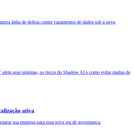
meira linha de defesa contra vazamentos de dados sob a nova
" afeta seus sistemas, os riscos do Shadow AI e como evitar multas de
alização ativa
arar sua empresa para essa nova era de governança.