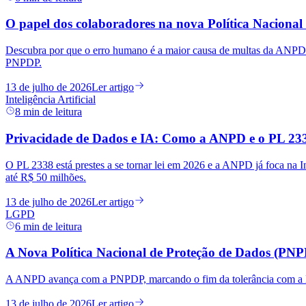
O papel dos colaboradores na nova Política Nacional
Descubra por que o erro humano é a maior causa de multas da ANPD. S
PNPDP.
13 de julho de 2026
Ler artigo
Inteligência Artificial
8
min de leitura
Privacidade de Dados e IA: Como a ANPD e o PL 2338
O PL 2338 está prestes a se tornar lei em 2026 e a ANPD já foca na In
até R$ 50 milhões.
13 de julho de 2026
Ler artigo
LGPD
6
min de leitura
A Nova Política Nacional de Proteção de Dados (PNPDP
A ANPD avança com a PNPDP, marcando o fim da tolerância com a LG
13 de julho de 2026
Ler artigo