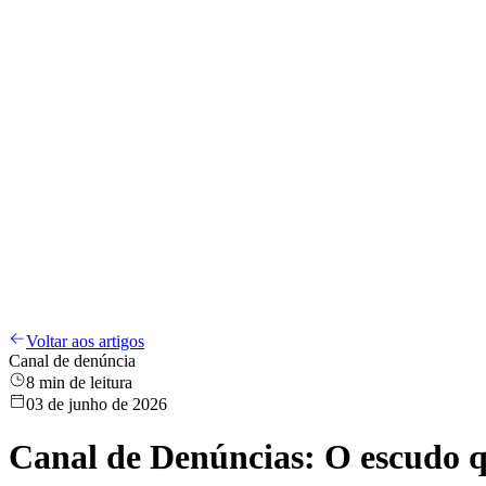
Compliance
LGPD
Treinamentos
Canal de Denúncias
Sobre
Blog
PT
Entrar
PT
Voltar aos artigos
Canal de denúncia
8
min de leitura
03 de junho de 2026
Canal de Denúncias: O escudo que