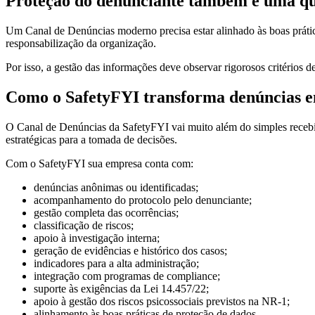
Proteção do denunciante também é uma qu
Um Canal de Denúncias moderno precisa estar alinhado às boas prática
responsabilização da organização.
Por isso, a gestão das informações deve observar rigorosos critérios 
Como o SafetyFYI transforma denúncias em
O Canal de Denúncias da SafetyFYI vai muito além do simples recebim
estratégicas para a tomada de decisões.
Com o SafetyFYI sua empresa conta com:
denúncias anônimas ou identificadas;
acompanhamento do protocolo pelo denunciante;
gestão completa das ocorrências;
classificação de riscos;
apoio à investigação interna;
geração de evidências e histórico dos casos;
indicadores para a alta administração;
integração com programas de compliance;
suporte às exigências da Lei 14.457/22;
apoio à gestão dos riscos psicossociais previstos na NR-1;
alinhamento às boas práticas de proteção de dados.