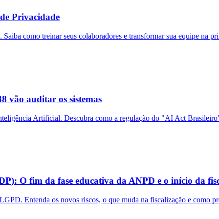
 de Privacidade
aiba como treinar seus colaboradores e transformar sua equipe na pri
 vão auditar os sistemas
teligência Artificial. Descubra como a regulação do "AI Act Brasileiro
): O fim da fase educativa da ANPD e o início da fisc
PD. Entenda os novos riscos, o que muda na fiscalização e como prep